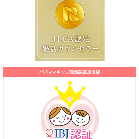
パパママキッズ婚活認証加盟店