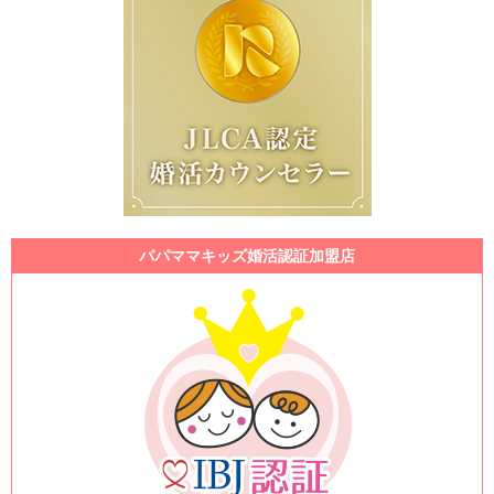
パパママキッズ婚活認証加盟店