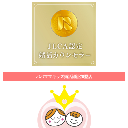
パパママキッズ婚活認証加盟店