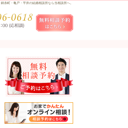
錦糸町・亀戸・平井の結婚相談所なら当相談所へ。
お気軽にお問合せ・ご相談ください
080-
無料相談予約女性用