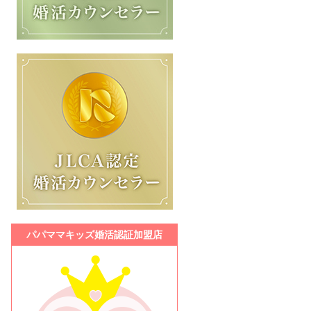
パパママキッズ婚活認証加盟店