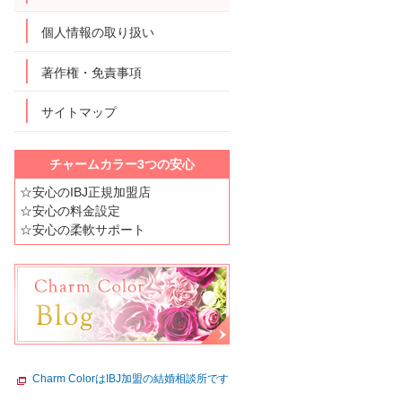
個人情報の取り扱い
著作権・免責事項
サイトマップ
チャームカラー3つの安心
☆安心のIBJ正規加盟店
☆安心の料金設定
☆安心の柔軟サポート
Charm ColorはIBJ加盟の結婚相談所です