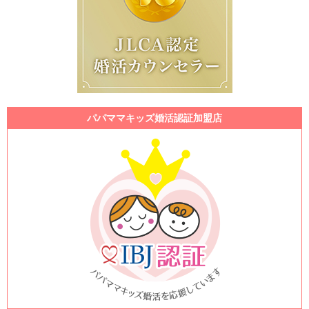
パパママキッズ婚活認証加盟店