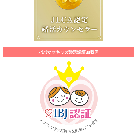
パパママキッズ婚活認証加盟店