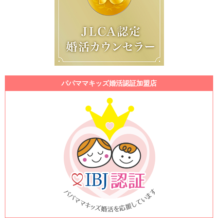
パパママキッズ婚活認証加盟店