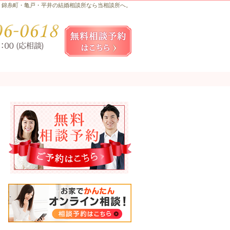
錦糸町・亀戸・平井の結婚相談所なら当相談所へ。
お気軽にお問合せ・ご相談ください
080-
無料相談予約女性用