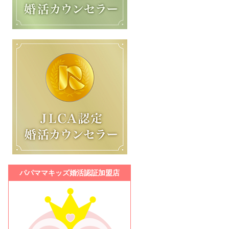
パパママキッズ婚活認証加盟店