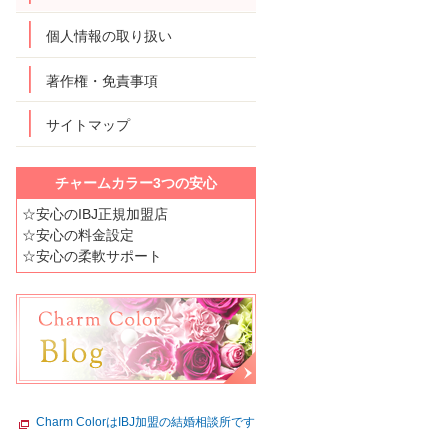
個人情報の取り扱い
著作権・免責事項
サイトマップ
チャームカラー3つの安心
☆安心のIBJ正規加盟店
☆安心の料金設定
☆安心の柔軟サポート
Charm ColorはIBJ加盟の結婚相談所です