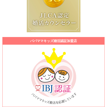
パパママキッズ婚活認証加盟店