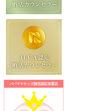
パパママキッズ婚活認証加盟店