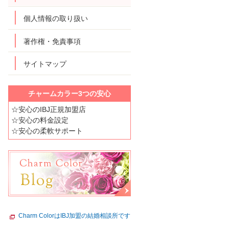
個人情報の取り扱い
著作権・免責事項
サイトマップ
チャームカラー3つの安心
☆安心のIBJ正規加盟店
☆安心の料金設定
☆安心の柔軟サポート
Charm ColorはIBJ加盟の結婚相談所です