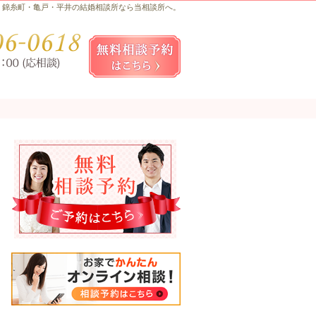
錦糸町・亀戸・平井の結婚相談所なら当相談所へ。
お気軽にお問合せ・ご相談ください
080-
無料相談予約女性用