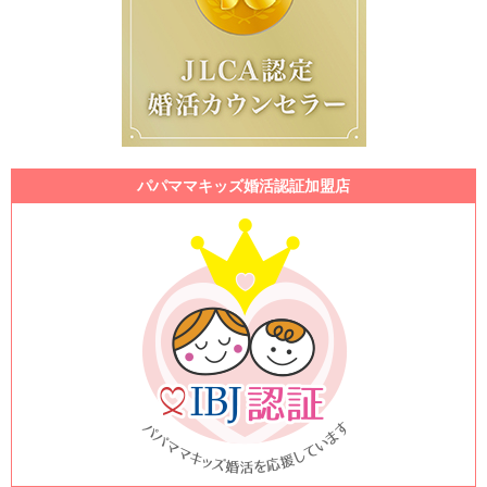
パパママキッズ婚活認証加盟店