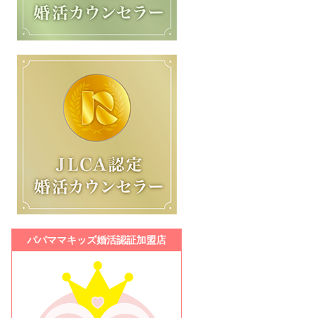
パパママキッズ婚活認証加盟店