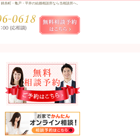
錦糸町・亀戸・平井の結婚相談所なら当相談所へ。
お気軽にお問合せ・ご相談ください
080-
無料相談予約女性用