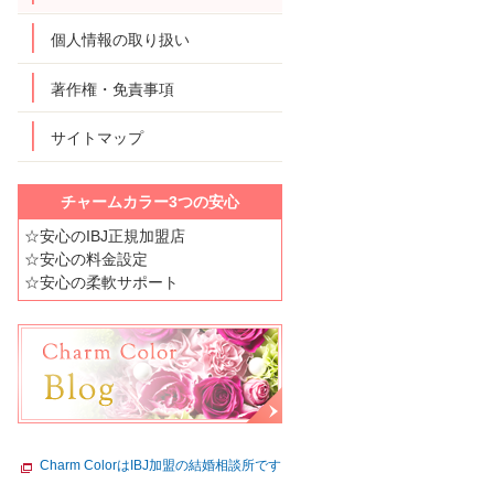
個人情報の取り扱い
著作権・免責事項
サイトマップ
チャームカラー3つの安心
☆安心のIBJ正規加盟店
☆安心の料金設定
☆安心の柔軟サポート
Charm ColorはIBJ加盟の結婚相談所です