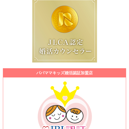
パパママキッズ婚活認証加盟店