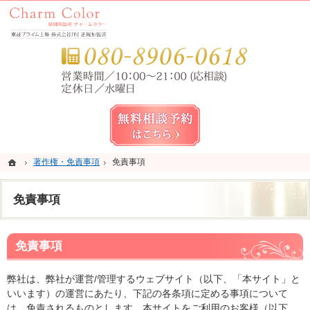
錦糸町・亀戸・平井の結婚相談所なら当相談所へ。
錦糸町・亀戸・平井の結婚相談所なら短期成婚を目指すCharm Color (チャームカラー)
お気
無料相談予約女性用
ホーム
ホーム
著作権・免責事項
著作権・免責事項
免責事項
免責事項
免責事項
免責事項
弊社は、弊社が運営/管理するウェブサイト（以下、「本サイト」と
いいます）の運営にあたり、下記の各条項に定める事項について
は、免責されるものとします。本サイトをご利用のお客様（以下、