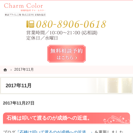
錦糸町・亀戸・平井の結婚相談所なら当相談所へ。
錦糸町・亀戸・平井の結婚相談所なら短期成婚を目指すCharm Color (チャームカラー)
お気
無料相談予約女性用
ホーム
ホーム
2017年11月
2017年11月
2017年11月
2017年11月27日
石橋は叩いて渡るのが成婚への近道。
ブログ
『石橋は叩いて渡るのが成婚への近道。』
を更新しました