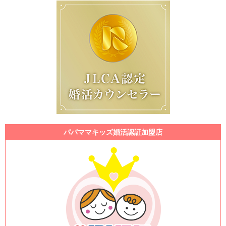
パパママキッズ婚活認証加盟店