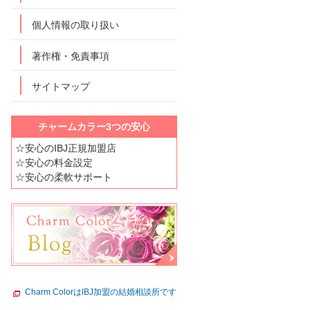
個人情報の取り扱い
著作権・免責事項
サイトマップ
チャームカラー3つの安心
☆安心のIBJ正規加盟店
☆安心の料金設定
☆安心の柔軟サポート
Charm ColorはIBJ加盟の結婚相談所です