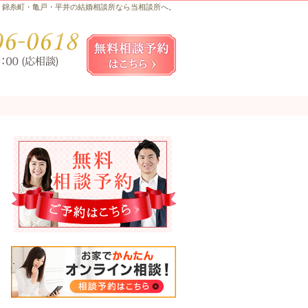
錦糸町・亀戸・平井の結婚相談所なら当相談所へ。
お気軽にお問合せ・ご相談ください
080-
無料相談予約女性用