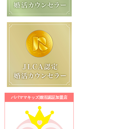
パパママキッズ婚活認証加盟店