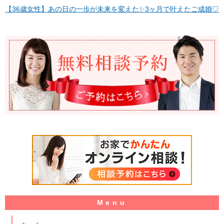
【36歳女性】あの日の一歩が未来を変えた✨3ヶ月で叶えたご成婚♡