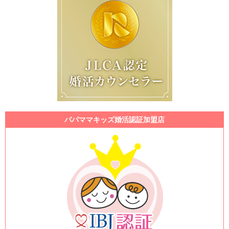
パパママキッズ婚活認証加盟店