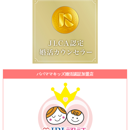
パパママキッズ婚活認証加盟店