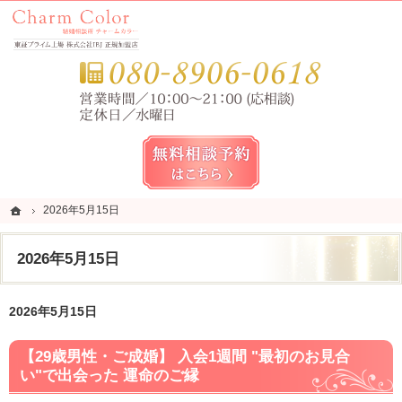
錦糸町・亀戸・平井の結婚相談所なら当相談所へ。
錦糸町・亀戸・平井の結婚相談所なら短期成婚を目指すCharm Color (チャームカラー)
お気
無料相談予約女性用
ホーム
ホーム
2026年5月15日
2026年5月15日
2026年5月15日
2026年5月15日
【29歳男性・ご成婚】 入会1週間 "最初のお見合
い"で出会った 運命のご縁