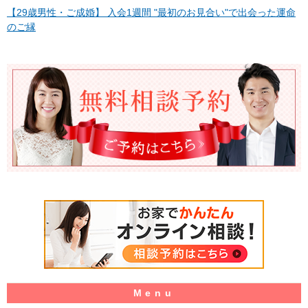
【29歳男性・ご成婚】 入会1週間 "最初のお見合い"で出会った運命
のご縁