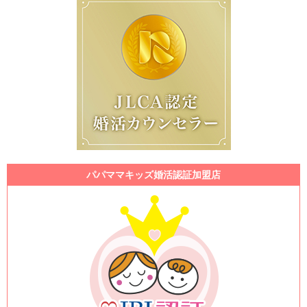
パパママキッズ婚活認証加盟店