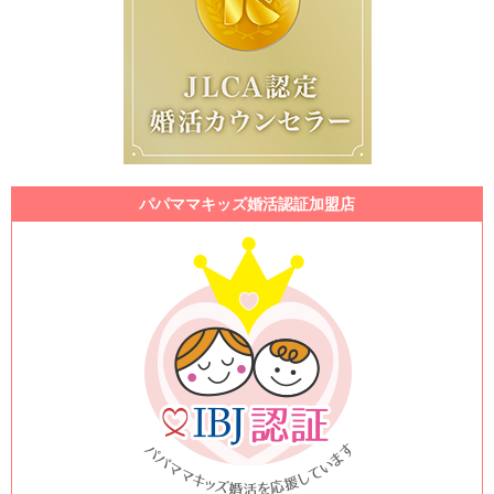
パパママキッズ婚活認証加盟店